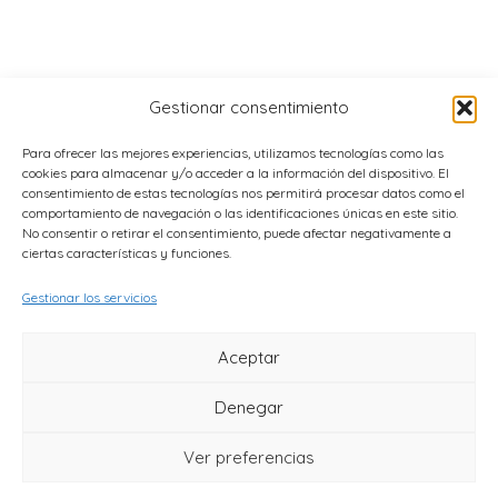
Gestionar consentimiento
Para ofrecer las mejores experiencias, utilizamos tecnologías como las
cookies para almacenar y/o acceder a la información del dispositivo. El
consentimiento de estas tecnologías nos permitirá procesar datos como el
comportamiento de navegación o las identificaciones únicas en este sitio.
No consentir o retirar el consentimiento, puede afectar negativamente a
ciertas características y funciones.
Gestionar los servicios
© 2026 La comunidad de La Tribu |
Aceptar
Aviso Legal
|
Política de Cookies
|
Política de Privacidad
|
Normas de
Denegar
Uso
Ver preferencias
Contacto