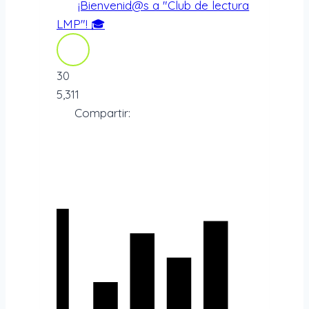
¡Bienvenid@s a "Club de lectura
LMP"! 🎓
30
5,311
Compartir: