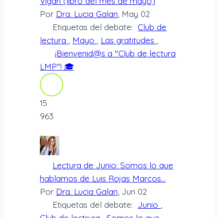
Vigan (libro del mes de mayo)
Por
Dra. Lucia Galan
, May 02
Etiquetas del debate:
Club de
lectura
,
Mayo
,
Las gratitudes
,
¡Bienvenid@s a "Club de lectura
LMP"! 🎓
15
963
Lectura de Junio: Somos lo que
hablamos de Luis Rojas Marcos...
Por
Dra. Lucia Galan
, Jun 02
Etiquetas del debate:
Junio
,
Club de lectrura
,
Somos lo que