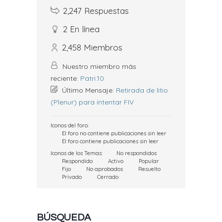
2,247
Respuestas
2
En línea
2,458
Miembros
Nuestro miembro más
reciente:
Patri.10
Último Mensaje:
Retirada de litio
(Plenur) para intentar FIV
Iconos del foro:
El foro no contiene publicaciones sin leer
El foro contiene publicaciones sin leer
Iconos de los Temas:
No respondidos
Respondido
Activo
Popular
Fijo
No aprobados
Resuelto
Privado
Cerrado
BÚSQUEDA