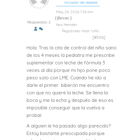
Iniciador del debate
May 28, 2026 1:36 am
(@evac)
Respuestas: 2
New Member
Registrado: hace 1 año
[#506]
Hola. Tras la cita de control del niño sano
de los 4 meses la pediatra me prescribe
suplementar con leche de fórmula 3
veces al día porque mi hijo pone poco
peso solo con LME. Cuando he ido a
darle el primer biberón me encuentro
con que no quiere la leche. Se llena la
boca y me la echa y después de eso es
imposible conseguir que la vuelva a
probar.
A alguien le ha pasado algo parecido?
Estoy bastante preocupada porque