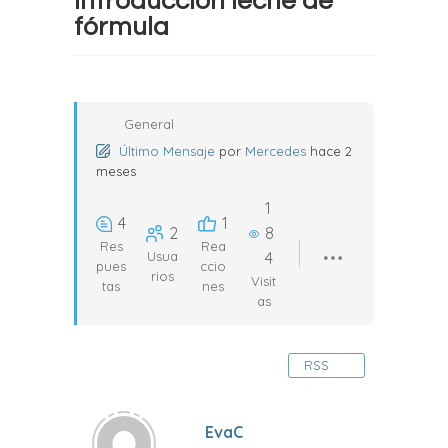
Introducción leche de
fórmula
General
Último Mensaje
por
Mercedes
hace 2
meses
1
4
1
2
8
Res
Rea
Usua
4
pues
ccio
rios
Visit
tas
nes
as
RSS
EvaC