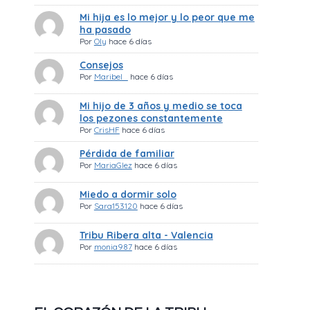
Mi hija es lo mejor y lo peor que me
ha pasado
Por
Oly
hace 6 días
Consejos
Por
Maribel_
hace 6 días
Mi hijo de 3 años y medio se toca
los pezones constantemente
Por
CrisHF
hace 6 días
Pérdida de familiar
Por
MariaGlez
hace 6 días
Miedo a dormir solo
Por
Sara153120
hace 6 días
Tribu Ribera alta - Valencia
Por
monia987
hace 6 días