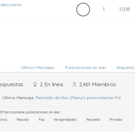
 descuento
1
1,018
Últimos Mensajes
Publicaciones sin leer
Etiquetas
espuestas
2
En línea
2,461
Miembros
Último Mensaje:
Retirada de litio (Plenur) para intentar FIV
El foro contiene publicaciones sin leer
ctivo
Popular
Fijo
No aprobados
Resuelto
Privado