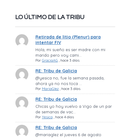
LO ÚLTIMO DE LA TRIBU
Retirada de litio (Plenur) para
intentar FIV
Hola, mi sueño es ser madre con mi
marido pero voy cami...
Por
GraciaAG
,
hace 3 días
RE: Tribu de Galicia
@yesica no, fue la semana pasada,
ahora ya no nos toca ...
Por
MariaGlez
,
hace 3 días
RE: Tribu de Galicia
Chicas yo hoy vuelvo a Vigo de un par
de semanas de vac...
Por
Yesica
,
hace 4 días
RE: Tribu de Galicia
@mariaglez el jueves 6 de agosto