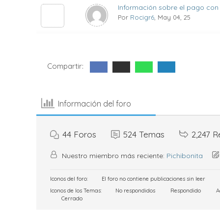
Información sobre el pago con
Por
Rocigr6
, May 04, 25
Compartir:
Información del foro
44
Foros
524
Temas
2,247
R
Nuestro miembro más reciente:
Pichibonita
Iconos del foro:
El foro no contiene publicaciones sin leer
Iconos de los Temas:
No respondidos
Respondido
A
Cerrado